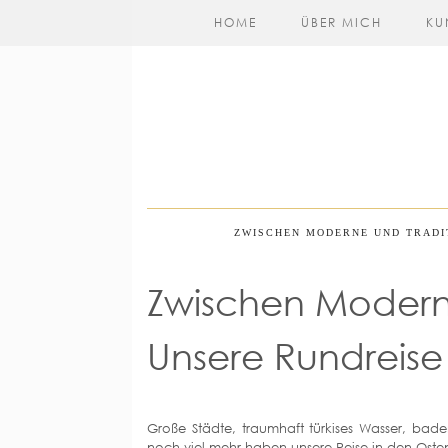
HOME
ÜBER MICH
KU
ZWISCHEN MODERNE UND TRADIT
Zwischen Moderne
Unsere Rundreise
Große Städte, traumhaft türkises Wasser, bad
noch viel mehr haben unsere Reise in den Ost