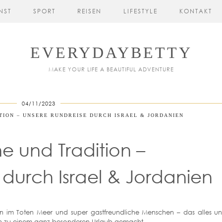
NST
SPORT
REISEN
LIFESTYLE
KONTAKT
EVERYDAYBETTY
MAKE YOUR LIFE A BEAUTIFUL ADVENTURE
04/11/2023
ION – UNSERE RUNDREISE DURCH ISRAEL & JORDANIEN
 und Tradition –
 durch Israel & Jordanien
en im Toten Meer und super gastfreundliche Menschen – das alles u
en zu einem ganz besonderen Urlaub gemacht.