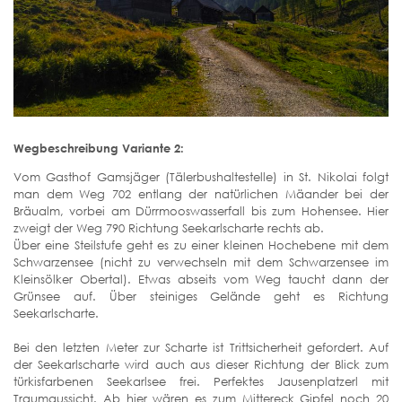
Wegbeschreibung Variante 2:
Vom Gasthof Gamsjäger (Tälerbushaltestelle) in St. Nikolai folgt
man dem Weg 702 entlang der natürlichen Mäander bei der
Bräualm, vorbei am Dürrmooswasserfall bis zum Hohensee. Hier
zweigt der Weg 790 Richtung Seekarlscharte rechts ab.
Über eine Steilstufe geht es zu einer kleinen Hochebene mit dem
Schwarzensee (nicht zu verwechseln mit dem Schwarzensee im
Kleinsölker Obertal). Etwas abseits vom Weg taucht dann der
Grünsee auf. Über steiniges Gelände geht es Richtung
Seekarlscharte.
Bei den letzten Meter zur Scharte ist Trittsicherheit gefordert. Auf
der Seekarlscharte wird auch aus dieser Richtung der Blick zum
türkisfarbenen Seekarlsee frei. Perfektes Jausenplatzerl mit
Traumaussicht. Ab hier wären es zum Mittereck Gipfel noch 20