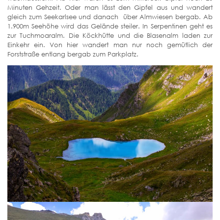
Minuten Gehzeit. Oder man lässt den Gipfel aus und wandert
gleich zum Seekarlsee und danach über Almwiesen bergab. Ab
1.900m Seehöhe wird das Gelände steiler. In Serpentinen geht es
zur Tuchmoaralm. Die Köckhütte und die Blasenalm laden zur
Einkehr ein. Von hier wandert man nur noch gemütlich der
Forststraße entlang bergab zum Parkplatz.