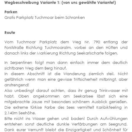
Wegbeschreibung Variante 1: (von uns gewählte Variante!)
Parken
Gratis Parkplatz Tuchmoar beim Schranken
Route
Vom Tuchmoar Parkplatz dem Weg Nr. 790 entlang der
Forststraße Richtung Tuchmoaralm, vorbei an den Hütten und
danach links der Markierung Richtung Seekarlscharte folgen.
In Serpentinen folgt man dann einfach immer dem deutlich
sichtbaren Weg dem Berg hinauf.
In diesem Abschnitt ist die Wanderung ziemlich steil. Nicht
gefährlich wenn man eine gewisse Trittsicherheit mitbringt, aber
anstrengend!
Also unbedingt darauf achten, dass ihr genug Trinkwasser mit
habt. Oben angekommen am Seekarlsee lässt sich eine
mitgebrachte Jause mit besonders schönem Ausblick genießen.
Die extreme türkise Farbe des Sees vermittelt Karibikfeeling in
2.140m Seehöhe.
Bitte nicht ins Wasser gehen und baden! Durch Aufwühlungen
entstehen sonst deutliche dunkle Verfärbungen am Seegrund.
Dank eurer Vernunft bleibt die Einzigartigkeit und Schönheit für