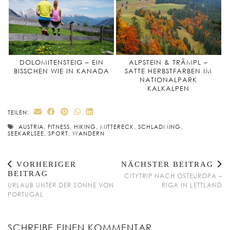
DOLOMITENSTEIG – EIN
ALPSTEIN & TRÄMPL –
BISSCHEN WIE IN KANADA
SATTE HERBSTFARBEN IM
NATIONALPARK
KALKALPEN
TEILEN:
AUSTRIA
,
FITNESS
,
HIKING
,
MITTERECK
,
SCHLADMING
,
SEEKARLSEE
,
SPORT
,
WANDERN
VORHERIGER
NÄCHSTER BEITRAG
BEITRAG
CITYTRIP NACH OSTEUROPA –
URLAUB UNTER DER SONNE VON
RIGA IN LETTLAND
PORTUGAL
SCHREIBE EINEN KOMMENTAR