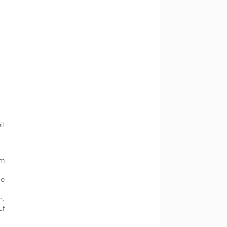
it
cm
le
n.
uf