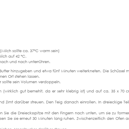
Milch sollte ca. 37°C warm sein)
ilch auf 42 °C.
nach und nach unterrühren.
Butter hinzugeben und etwa fünf Minuten weiterkneten. Die Schüssel m
n Ort stehen lassen.
r sollte sein Volumen verdoppeln.
(wirklich gut bemehlt, da er sehr klebrig ist) und auf ca. 35 x 70 
nd Zimt darüber streuen. Den Teig danach einrollen. In dreieckige Tei
 Sie die Dreiecksspitze mit den Fingern nach unten, um sie zu forme
en Sie sie erneut 30 Minuten lang ruhen. Zwischenzeitlich den Ofen a