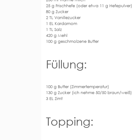
25 g Frischhefe (oder etwa 11 g Hefepulver)
80 g Zucker
2 TL Vanillezucker
1 EL Kardamom
1 TL Salz
420 g Mehl
100 g geschmolzene Butter
Füllung:
100 g Butter (Zimmertemperatur)
130 g Zucker (ich nehme 50/50 braun/weiß)
3 EL Zimt
Topping: