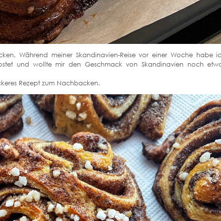
necken. Während meiner Skandinavien-Reise vor einer Woche habe i
rkostet und wollte mir den Geschmack von Skandinavien noch etw
leckeres Rezept zum Nachbacken.