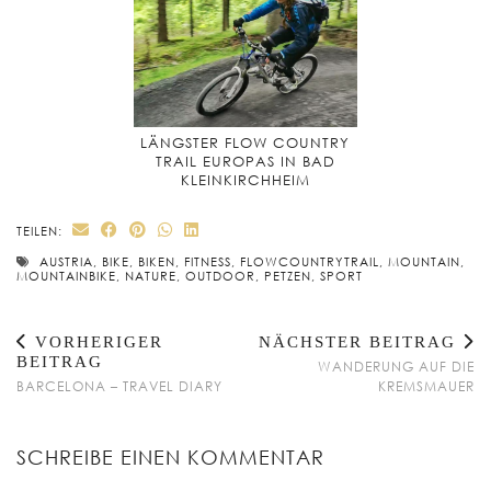
LÄNGSTER FLOW COUNTRY
TRAIL EUROPAS IN BAD
KLEINKIRCHHEIM
TEILEN:
AUSTRIA
,
BIKE
,
BIKEN
,
FITNESS
,
FLOWCOUNTRYTRAIL
,
MOUNTAIN
,
MOUNTAINBIKE
,
NATURE
,
OUTDOOR
,
PETZEN
,
SPORT
VORHERIGER
NÄCHSTER BEITRAG
BEITRAG
WANDERUNG AUF DIE
BARCELONA – TRAVEL DIARY
KREMSMAUER
SCHREIBE EINEN KOMMENTAR