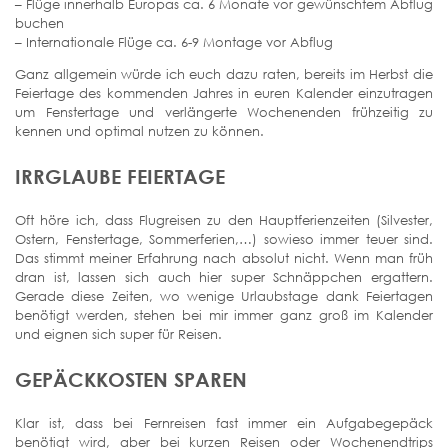
– Flüge innerhalb Europas ca. 6 Monate vor gewünschtem Abflug
buchen
– Internationale Flüge ca. 6-9 Montage vor Abflug
Ganz allgemein würde ich euch dazu raten, bereits im Herbst die
Feiertage des kommenden Jahres in euren Kalender einzutragen
um Fenstertage und verlängerte Wochenenden frühzeitig zu
kennen und optimal nutzen zu können.
IRRGLAUBE FEIERTAGE
Oft höre ich, dass Flugreisen zu den Hauptferienzeiten (Silvester,
Ostern, Fenstertage, Sommerferien,…) sowieso immer teuer sind.
Das stimmt meiner Erfahrung nach absolut nicht. Wenn man früh
dran ist, lassen sich auch hier super Schnäppchen ergattern.
Gerade diese Zeiten, wo wenige Urlaubstage dank Feiertagen
benötigt werden, stehen bei mir immer ganz groß im Kalender
und eignen sich super für Reisen.
GEPÄCKKOSTEN SPAREN
Klar ist, dass bei Fernreisen fast immer ein Aufgabegepäck
benötigt wird, aber bei kurzen Reisen oder Wochenendtrips