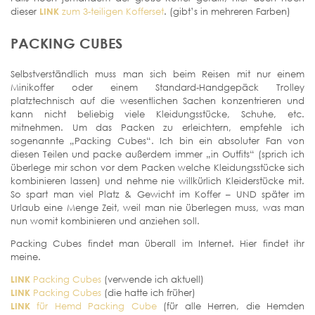
dieser
LINK
zum 3-teiligen Kofferset
. (gibt’s in mehreren Farben)
PACKING CUBES
Selbstverständlich muss man sich beim Reisen mit nur einem
Minikoffer oder einem Standard-Handgepäck Trolley
platztechnisch auf die wesentlichen Sachen konzentrieren und
kann nicht beliebig viele Kleidungsstücke, Schuhe, etc.
mitnehmen. Um das Packen zu erleichtern, empfehle ich
sogenannte „Packing Cubes“. Ich bin ein absoluter Fan von
diesen Teilen und packe außerdem immer „in Outfits“ (sprich ich
überlege mir schon vor dem Packen welche Kleidungsstücke sich
kombinieren lassen) und nehme nie willkürlich Kleiderstücke mit.
So spart man viel Platz & Gewicht im Koffer – UND später im
Urlaub eine Menge Zeit, weil man nie überlegen muss, was man
nun womit kombinieren und anziehen soll.
Packing Cubes findet man überall im Internet. Hier findet ihr
meine.
LINK
Packing Cubes
(verwende ich aktuell)
LINK
Packing Cubes
(die hatte ich früher)
LINK
für Hemd Packing Cube
(für alle Herren, die Hemden