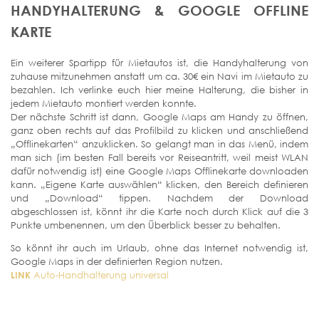
HANDYHALTERUNG & GOOGLE OFFLINE
KARTE
Ein weiterer Spartipp für Mietautos ist, die Handyhalterung von
zuhause mitzunehmen anstatt um ca. 30€ ein Navi im Mietauto zu
bezahlen. Ich verlinke euch hier meine Halterung, die bisher in
jedem Mietauto montiert werden konnte.
Der nächste Schritt ist dann, Google Maps am Handy zu öffnen,
ganz oben rechts auf das Profilbild zu klicken und anschließend
„Offlinekarten“ anzuklicken. So gelangt man in das Menü, indem
man sich (im besten Fall bereits vor Reiseantritt, weil meist WLAN
dafür notwendig ist) eine Google Maps Offlinekarte downloaden
kann. „Eigene Karte auswählen“ klicken, den Bereich definieren
und „Download“ tippen. Nachdem der Download
abgeschlossen ist, könnt ihr die Karte noch durch Klick auf die 3
Punkte umbenennen, um den Überblick besser zu behalten.
So könnt ihr auch im Urlaub, ohne das Internet notwendig ist,
Google Maps in der definierten Region nutzen.
LINK
Auto-Handhalterung universal