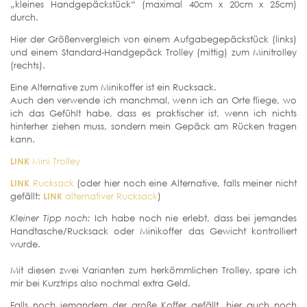
„kleines Handgepäckstück“ (maximal 40cm x 20cm x 25cm)
durch.
Hier der Größenvergleich von einem Aufgabegepäckstück (links)
und einem Standard-Handgepäck Trolley (mittig) zum Minitrolley
(rechts).
Eine Alternative zum Minikoffer ist ein Rucksack.
Auch den verwende ich manchmal, wenn ich an Orte fliege, wo
ich das Gefühlt habe, dass es praktischer ist, wenn ich nichts
hinterher ziehen muss, sondern mein Gepäck am Rücken tragen
kann.
LINK
Mini Trolley
LINK
Rucksack
(oder hier noch eine Alternative, falls meiner nicht
gefällt:
LINK
alternativer Rucksack
)
Kleiner Tipp noch:
Ich habe noch nie erlebt, dass bei jemandes
Handtasche/Rucksack oder Minikoffer das Gewicht kontrolliert
wurde.
Mit diesen zwei Varianten zum herkömmlichen Trolley, spare ich
mir bei Kurztrips also nochmal extra Geld.
Falls noch jemandem der große Koffer gefällt, hier auch noch