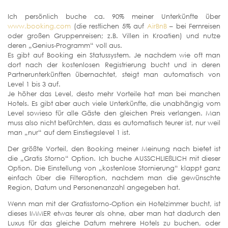
Ich persönlich buche ca. 90% meiner Unterkünfte über
www.booking.com
(die restlichen 5% auf
AirBnB
– bei Fernreisen
oder großen Gruppenreisen; z.B. Villen in Kroatien) und nutze
deren „Genius-Programm“ voll aus.
Es gibt auf Booking ein Statussystem. Je nachdem wie oft man
dort nach der kostenlosen Registrierung bucht und in deren
Partnerunterkünften übernachtet, steigt man automatisch von
Level 1 bis 3 auf.
Je höher das Level, desto mehr Vorteile hat man bei manchen
Hotels. Es gibt aber auch viele Unterkünfte, die unabhängig vom
Level sowieso für alle Gäste den gleichen Preis verlangen. Man
muss also nicht befürchten, dass es automatisch teurer ist, nur weil
man „nur“ auf dem Einstiegslevel 1 ist.
Der größte Vorteil, den Booking meiner Meinung nach bietet ist
die „Gratis Storno“ Option. Ich buche AUSSCHLIEßLICH mit dieser
Option. Die Einstellung von „kostenlose Stornierung“ klappt ganz
einfach über die Filteroption, nachdem man die gewünschte
Region, Datum und Personenanzahl angegeben hat.
Wenn man mit der Gratisstorno-Option ein Hotelzimmer bucht, ist
dieses IMMER etwas teurer als ohne, aber man hat dadurch den
Luxus für das gleiche Datum mehrere Hotels zu buchen, oder